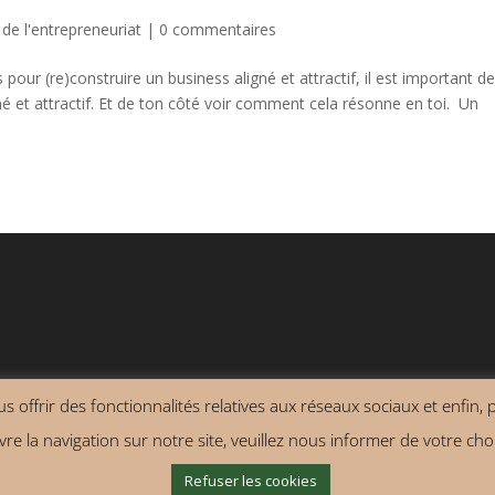
 de l'entrepreneuriat
|
0 commentaires
our (re)construire un business aligné et attractif, il est important de
né et attractif. Et de ton côté voir comment cela résonne en toi. Un
 offrir des fonctionnalités relatives aux réseaux sociaux et enfin, po
énérales de vente
re la navigation sur notre site, veuillez nous informer de votre choi
Refuser les cookies
ormations