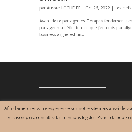
par
Aurore LOCUFIER
|
Oct 26, 2022
|
Les clefs
Avant de te partager les 7 étapes fondamentales p
partager ma définition, ce que j’entends par alig
business aligné est un...
Afin d'améliorer votre expérience sur notre site mais aussi de vous
Contact
Mentions légales
Conditions g
en savoir plus, consultez les mentions légales. Avant de poursuiv
2019 Tous droits réservés ©JADM Conseils et F