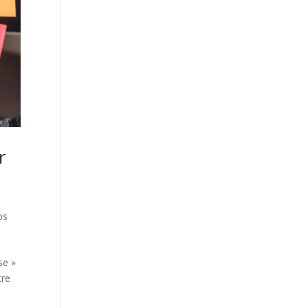
r
ps
se »
tre