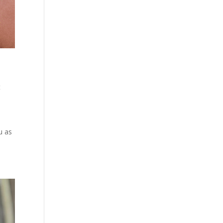
t
u as