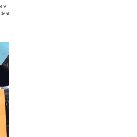
être
idéal