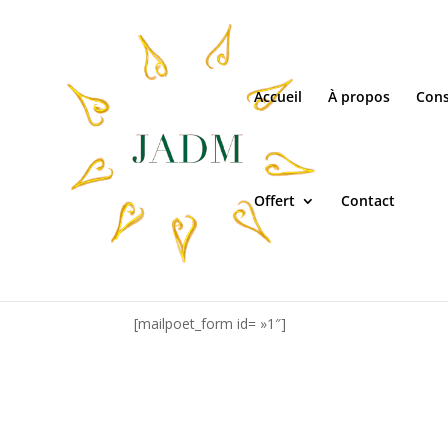
Accueil
À propos
Cons
Offert
Contact
S’inscrire à la newslet
[mailpoet_form id= »1″]