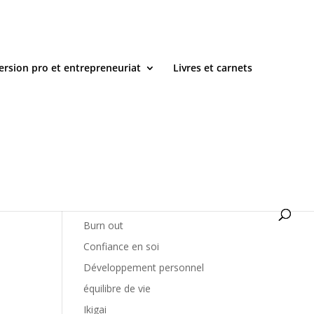
ersion pro et entrepreneuriat
Livres et carnets
Catégories
amour de soi
Burn out
Confiance en soi
Développement personnel
équilibre de vie
Ikigai