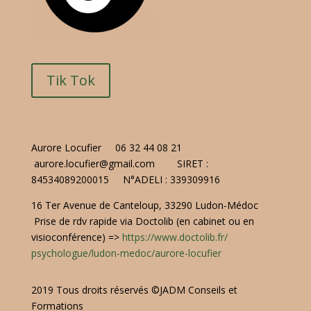
Tik Tok
Aurore Locufier
06 32 44 08 21
aurore.locufier@gmail.com
SIRET :
84534089200015
N°ADELI : 339309916
16 Ter Avenue de Canteloup, 33290 Ludon-Médoc
Prise de rdv rapide via Doctolib (en cabinet ou en
visioconférence) =>
https://www.doctolib.fr/
psychologue/ludon-medoc/
aurore-locufier
2019 Tous droits réservés ©JADM Conseils et
Formations