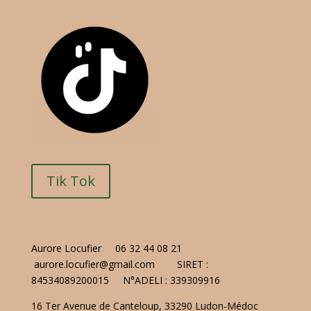
Tik Tok
Aurore Locufier
06 32 44 08 21
aurore.locufier@gmail.com
SIRET :
84534089200015
N°ADELI : 339309916
16 Ter Avenue de Canteloup, 33290 Ludon-Médoc