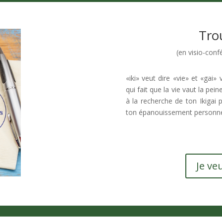
Tro
(en visio-con
«iki» veut dire «vie» et «gai» 
qui fait que la vie vaut la pei
à la recherche de ton Ikigai 
ton épanouissement personnel
Je veu