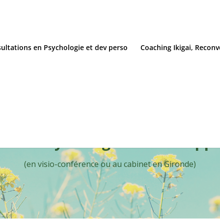
ultations en Psychologie et dev perso
Coaching Ikigai, Reconv
s – Psychologie et Développ
(en visio-conférence ou au cabinet en Gironde)