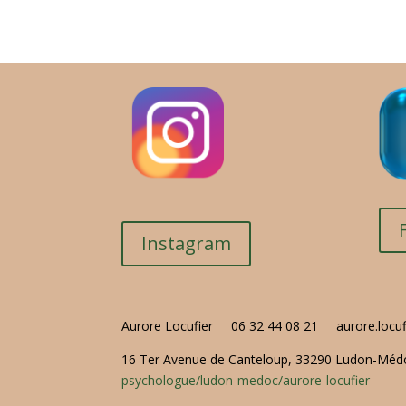
Instagram
Aurore Locufier
06 32 44 08 21
aurore.locu
16 Ter Avenue de Canteloup, 33290 Ludon-Médoc
psychologue/ludon-medoc/
aurore-locufier