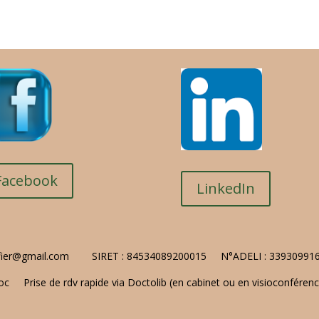
Facebook
LinkedIn
fier@gmail.com
SIRET : 84534089200015
N°ADELI : 3393099
 Prise de rdv rapide via Doctolib (en cabinet ou en visioconféren